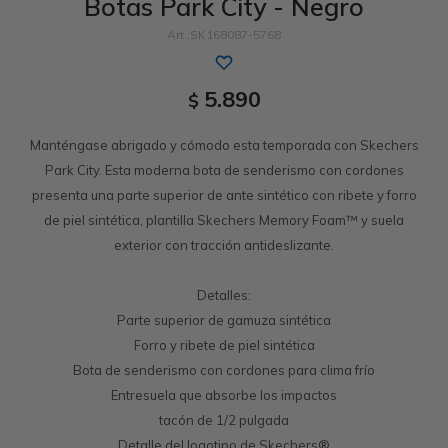
Botas Park City - Negro
Sandalias
Memory Foam
GO WALK
Slip-ins
Luxe Foam
Work & Safety
SK168087-5768
Slip-ins
Yoga Foam
UNOs
Slip-On
Memory Foam
5.890
$
Slip-On
Work & Safety
Manténgase abrigado y cómodo esta temporada con Skechers
Park City. Esta moderna bota de senderismo con cordones
presenta una parte superior de ante sintético con ribete y forro
de piel sintética, plantilla Skechers Memory Foam™ y suela
exterior con tracción antideslizante.
Detalles:
Parte superior de gamuza sintética
Forro y ribete de piel sintética
Bota de senderismo con cordones para clima frío
Entresuela que absorbe los impactos
tacón de 1/2 pulgada
Detalle del logotipo de Skechers®