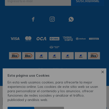
SUSCRIBIRME



© Copyright 2026 / Skechers

Esta página usa Cookies
En esta web usamos cookies, para ofrecerte la mejor
experiencia online. Las cookies de este sitio web se usan
para personalizar el contenido y los anuncios, ofrecer
6
funciones de redes sociales y analizar el tráfico,
publicidad y análisis web.
Ver tabla de medidas
CONOCÉ TU TALLE