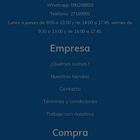
Whatsapp: 091268826
Sandalias
Luxe Foam
GO WALK
Slip-ins
Goga Mat
Work & Safety
Teléfono: 27169991
Lunes a jueves de 9:00 a 13:00 y de 14:00 a 17:45, viernes de
Slip-ins
Memory Foam
UNOs
Luxe Foam
9:30 a 13:00 y de 14:00 a 17:45.
Slip-On
Yoga Foam
Work & Safety
Memory Foam
Empresa
Air-Cooled
Air-Cooled
¿Quiénes somos?
Nuestras tiendas
Contacto
Términos y condiciones
Trabaja con nosotros
Compra