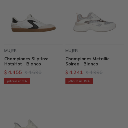
MUJER
MUJER
Championes Slip-Ins:
Championes Metallic
HotsHot - Blanco
Soiree - Blanco
4.455
4.690
4.241
4.990
$
$
$
$
5
15