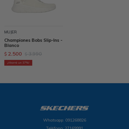
MUJER
Championes Bobs Slip-Ins -
Blanco
2.500
3.990
$
$
37
Whatsapp: 091268826
Teléfono: 27169991